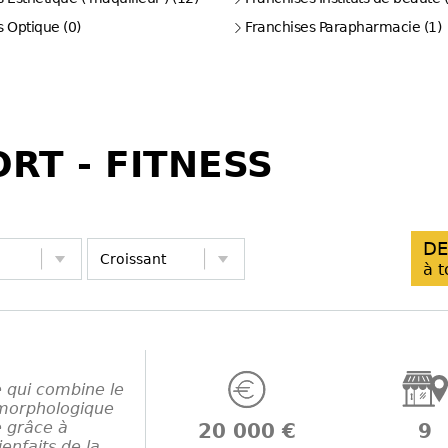
s Optique (0)
Franchises Parapharmacie (1)
RT - FITNESS
DE
à t
e qui combine le
e morphologique
e grâce à
20 000 €
9
ienfaits de la