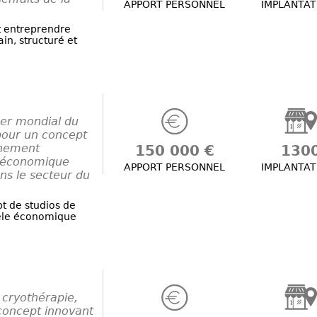
APPORT PERSONNEL
IMPLANTAT
t entreprendre
n, structuré et
der mondial du
pour un concept
gnement
150 000 €
130
e économique
APPORT PERSONNEL
IMPLANTAT
ns le secteur du
t de studios de
èle économique
 cryothérapie,
concept innovant