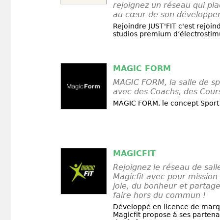
rejoignez un réseau qui pla
au cœur de son développe
Rejoindre JUST'FIT c'est rejoi
studios premium d’électrostimul
MAGIC FORM
MAGIC FORM, la salle de spo
avec des Coachs, des Cours
MAGIC FORM, le concept Sport 
MAGICFIT
Rejoignez le réseau de sall
Magicfit avec pour mission
joie, du bonheur et partage
faire hors du commun !
Développé en licence de marq
Magicfit propose à ses partenai