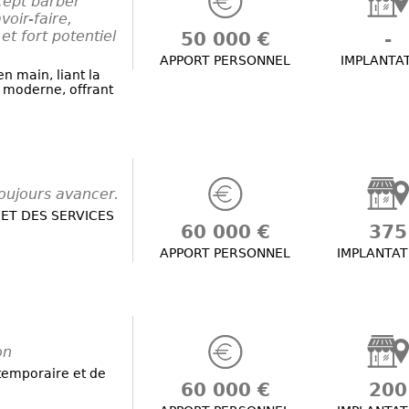
ept barber
voir-faire,
t fort potentiel
50 000 €
-
APPORT PERSONNEL
IMPLANTA
n main, liant la
g moderne, offrant
oujours avancer.
 ET DES SERVICES
60 000 €
375
APPORT PERSONNEL
IMPLANTAT
on
 temporaire et de
60 000 €
200