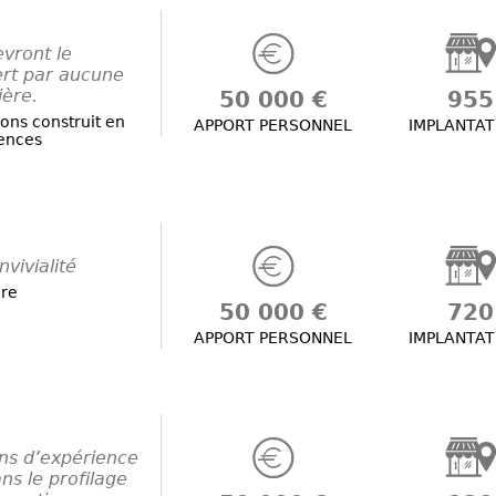
evront le
ert par aucune
ière.
50 000 €
955
ons construit en
APPORT PERSONNEL
IMPLANTAT
gences
vivialité
ère
50 000 €
720
APPORT PERSONNEL
IMPLANTAT
ans d’expérience
ns le profilage