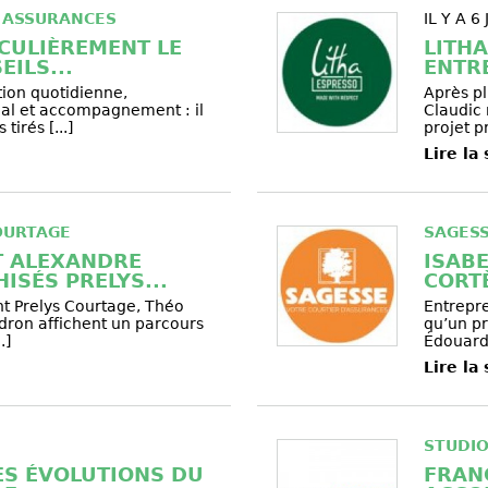
 ASSURANCES
IL Y A 6
ICULIÈREMENT LE
LITHA
EILS...
ENTR
tion quotidienne,
Après pl
l et accompagnement : il
Claudic
irés [...]
projet pr
Lire la
OURTAGE
SAGES
T ALEXANDRE
ISAB
ISÉS PRELYS...
CORTÈ
int Prelys Courtage, Théo
Entrepre
dron affichent un parcours
qu’un pr
.]
Édouard 
Lire la
STUDI
LES ÉVOLUTIONS DU
FRAN