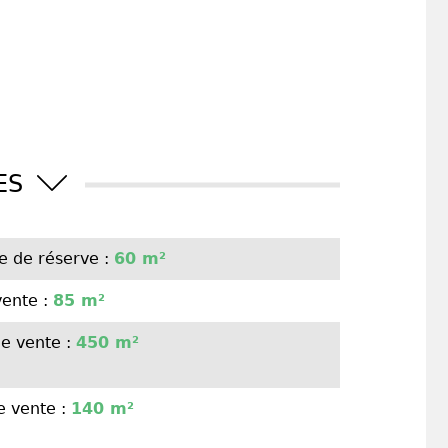
RES
e de réserve :
60 m²
vente :
85 m²
e vente :
450 m²
e vente :
140 m²