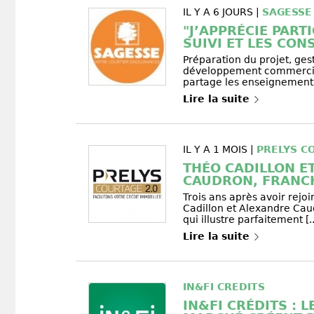
IL Y A 6 JOURS |
SAGESSE
"J’APPRÉCIE PART
SUIVI ET LES CONS
Préparation du projet, ges
développement commercia
partage les enseignements t
Lire la suite
IL Y A 1 MOIS |
PRELYS C
THÉO CADILLON E
CAUDRON, FRANCH
Trois ans après avoir rejo
Cadillon et Alexandre Cau
qui illustre parfaitement [..
Lire la suite
IN&FI CREDITS
IN&FI CRÉDITS : 