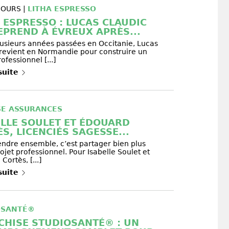
 JOURS |
LITHA ESPRESSO
 ESPRESSO : LUCAS CLAUDIC
EPREND À ÉVREUX APRÈS...
usieurs années passées en Occitanie, Lucas
 revient en Normandie pour construire un
ofessionnel [...]
 suite
SE ASSURANCES
ELLE SOULET ET ÉDOUARD
S, LICENCIÉS SAGESSE...
ndre ensemble, c’est partager bien plus
ojet professionnel. Pour Isabelle Soulet et
Cortès, [...]
 suite
OSANTÉ®
CHISE STUDIOSANTÉ® : UN