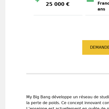
Franc
25 000 €
ans
DEMANDE
My Big Bang développe un réseau de studio
la perte de poids. Ce concept innovant co
L’enseigne est actuellement en quête de n