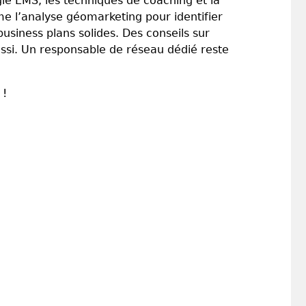
ogie EMS, les techniques de coaching et la
me l’analyse géomarketing pour identifier
usiness plans solides. Des conseils sur
ssi. Un responsable de réseau dédié reste
 !