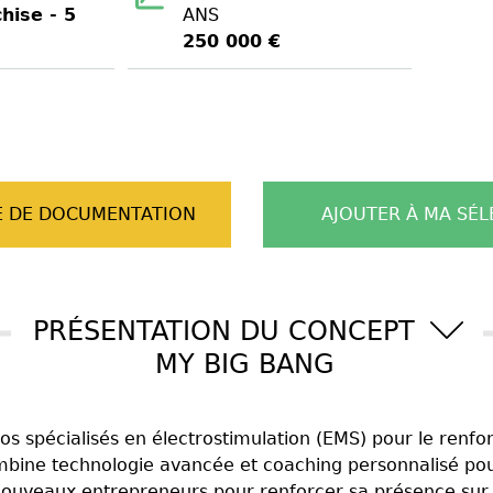
hise - 5
ANS
250 000 €
 DE DOCUMENTATION
AJOUTER À MA SÉL
PRÉSENTATION DU CONCEPT
MY BIG BANG
s spécialisés en électrostimulation (EMS) pour le renf
mbine technologie avancée et coaching personnalisé pou
ouveaux entrepreneurs pour renforcer sa présence sur to