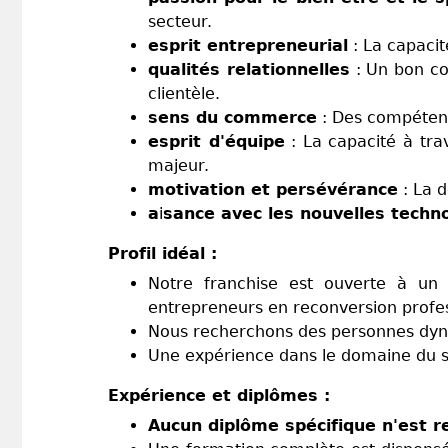
secteur.
esprit entrepreneurial
: La capacit
qualités relationnelles
: Un bon con
clientèle.
sens du commerce
: Des compétenc
esprit d'équipe
: La capacité à trav
majeur.
motivation et persévérance
: La d
a
i
sance avec les nouvelles techn
Profil idéal :
Notre franchise est ouverte à un la
entrepreneurs en reconversion profes
Nous recherchons des personnes dynam
Une expérience dans le domaine du spo
Expérience et diplômes :
Aucun diplôme spécifique n'est r