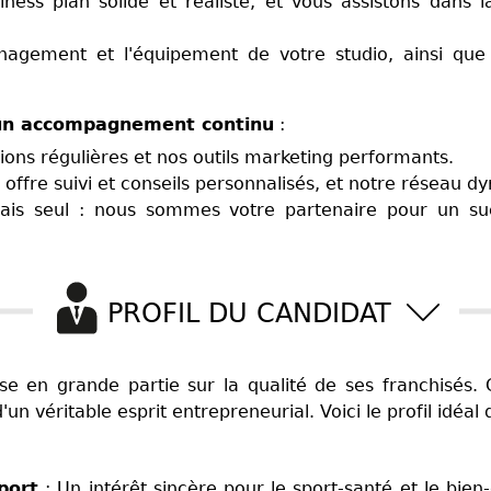
ess plan solide et réaliste, et vous assistons dans l
énagement et l'équipement de votre studio, ainsi qu
un accompagnement continu
:
ions régulières et nos outils marketing performants.
ffre suivi et conseils personnalisés, et notre réseau dy
ais seul : nous sommes votre partenaire pour un su
PROFIL DU CANDIDAT
se en grande partie sur la qualité de ses franchisés
un véritable esprit entrepreneurial. Voici le profil idéa
port
: Un intérêt sincère pour le sport-santé et le bien