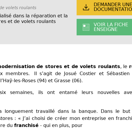
DEMANDER UN
de volets roulants
DOCUMENTATI
alisé dans la réparation et la
es et de volets roulants
VOIR LA FICHE
ENSEIGNE
odernisation de stores et de volets roulants
, le
x membres. Il s’agit de Josué Costier et Sébastien 
’Haÿ-les-Roses (94) et Grasse (06).
ix semaines, ils ont entamé leurs nouvelles ave
 a longuement travaillé dans la banque. Dans le but
stores : « J’ai choisi de créer mon entreprise en franch
ire du
franchisé
- qui en plus, pour