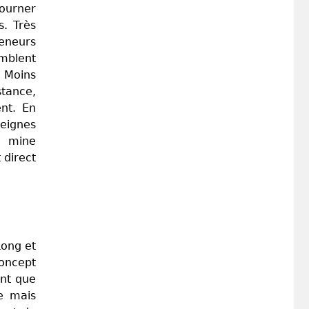
tourner
s. Très
reneurs
emblent
. Moins
stance,
ent. En
seignes
e mine
 direct
Long et
concept
ant que
ne mais