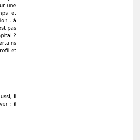
sur une
mps et
ion : à
est pas
pital ?
ertains
ofil et
ssi, il
er : il