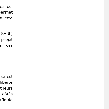
pes qui
 permet
ra être
u SARL)
 projet
sir ces
ise est
liberté
t leurs
 côtés
afin de