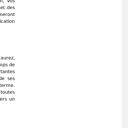
n, vos
et des
neront
ication
 aurez,
emps de
tantes
 de ses
 terme.
 toutes
vers un