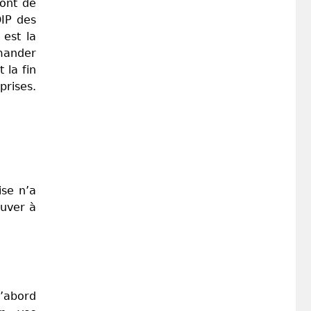
ront de
DIP des
 est la
mander
 la fin
prises.
ise n’a
ouver à
d’abord