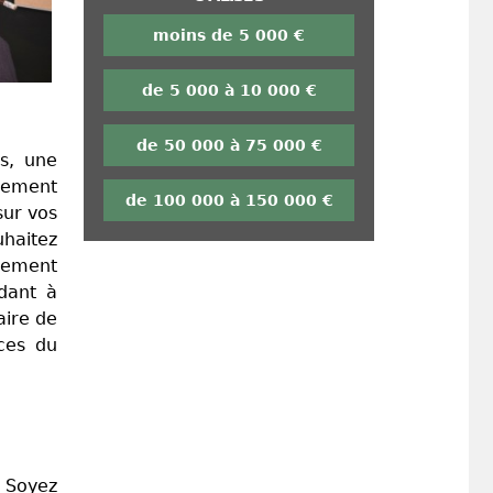
moins de 5 000 €
de 5 000 à 10 000 €
de 50 000 à 75 000 €
is, une
plement
de 100 000 à 150 000 €
sur vos
uhaitez
alement
dant à
aire de
ces du
? Soyez