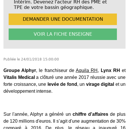
Intérim. Devenez l'acteur RH des PME et
TPE de votre bassin géographique.
DEMANDER UNE
DOCUMENTATION
VOIR LA FICHE
ENSEIGNE
Publiée le
24/01/2018 15:00:00
Groupe Alphyr
, le franchiseur de
Aquila RH
,
Lynx RH
et
Vitalis Medical
a clôturé une année 2017 réussie avec une
forte croissance, une
levée de fond
, un
virage digital
et un
développement intense.
Sur l'année, Alphyr a généré un
chiffre d'affaires
de plus
de 120 millions d'euros. Il s’agit d'une augmentation de 30%
comparé à 2016. De plus, le réseau a inauguré 16