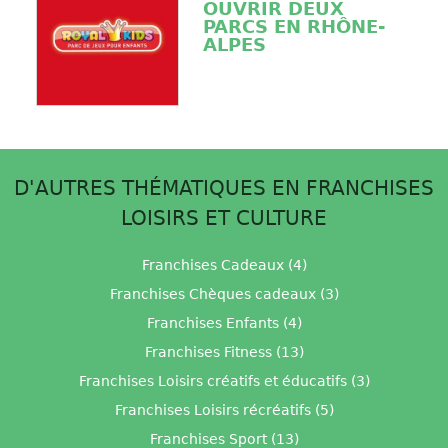
OUVRIR DEUX
PARCS EN RHÔNE-
ALPES
D'AUTRES THÉMATIQUES EN FRANCHISES
LOISIRS ET CULTURE
Franchises Cadeaux (4)
Franchises Chèques cadeaux (3)
Franchises Enfants (4)
Franchises Fitness (13)
Franchises Loisirs créatifs et éducatifs (3)
Franchises Loisirs récréatifs (5)
Franchises Sport (13)