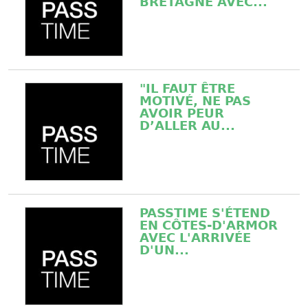
BRETAGNE AVEC...
"IL FAUT ÊTRE
MOTIVÉ, NE PAS
AVOIR PEUR
D’ALLER AU...
PASSTIME S'ÉTEND
EN CÔTES-D'ARMOR
AVEC L'ARRIVÉE
D'UN...