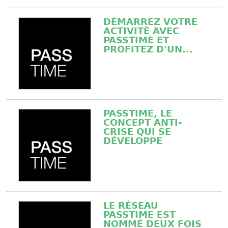
DÉMARREZ VOTRE
ACTIVITÉ AVEC
PASSTIME ET
PROFITEZ D'UN...
PASSTIME, LE
CONCEPT ANTI-
CRISE QUI SE
DÉVELOPPE
LE RÉSEAU
PASSTIME EST
NOMMÉ DEUX FOIS