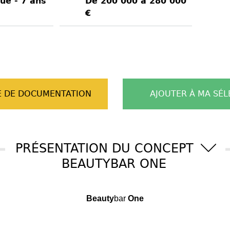
ue - 7 ans
De 200 000 à 280 000
€
 DE DOCUMENTATION
AJOUTER À MA SÉL
PRÉSENTATION DU CONCEPT
BEAUTYBAR ONE
Beauty
bar
One