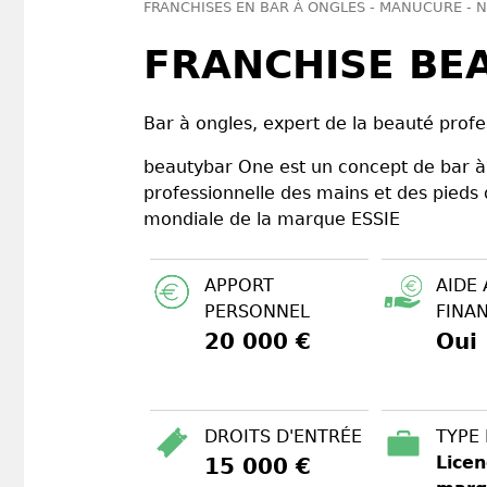
FRANCHISES EN BAR À ONGLES - MANUCURE - N
FRANCHISE BE
Bar à ongles, expert de la beauté prof
beautybar One est un concept de bar à 
professionnelle des mains et des pieds 
mondiale de la marque ESSIE
APPORT
AIDE 
PERSONNEL
FINA
20 000 €
Oui
DROITS D'ENTRÉE
TYPE
Licen
15 000 €