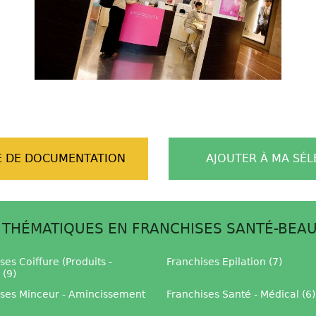
 DE DOCUMENTATION
AJOUTER À MA SÉL
 THÉMATIQUES EN FRANCHISES SANTÉ-BEA
ses Coiffure (Produits -
Franchises Epilation (7)
 (9)
ises Minceur - Amincissement
Franchises Santé - Médical (6)