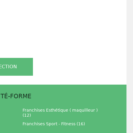
ECTION
UTÉ-FORME
Franchises Esthétique ( maquilleur )
(12)
Franchises Sport - Fitness (16)