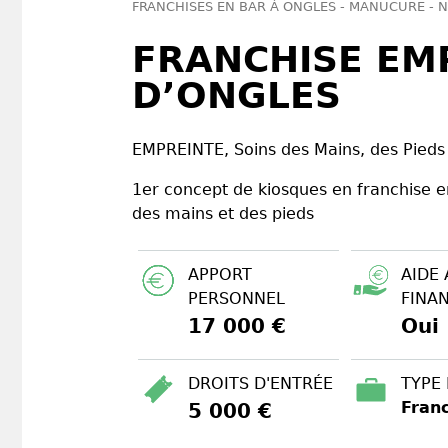
FRANCHISES EN BAR À ONGLES - MANUCURE - N
FRANCHISE EMP
D’ONGLES
EMPREINTE, Soins des Mains, des Pieds
1er concept de kiosques en franchise e
des mains et des pieds
APPORT
AIDE 
PERSONNEL
FINA
17 000 €
Oui
DROITS D'ENTRÉE
TYPE
Fran
5 000 €